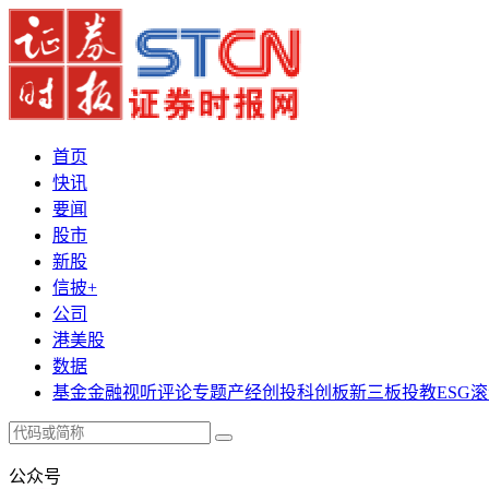
首页
快讯
要闻
股市
新股
信披+
公司
港美股
数据
基金
金融
视听
评论
专题
产经
创投
科创板
新三板
投教
ESG
滚
公众号