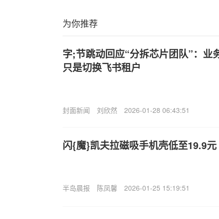
为你推荐
字;节跳动回应“分拆芯片团队”：业
只是切换飞书租户
封面新闻
刘欣然
2026-01-28 06:43:51
闪{魔}凯夫拉磁吸手机壳低至19.9元
半岛晨报
陈凤馨
2026-01-25 15:19:51