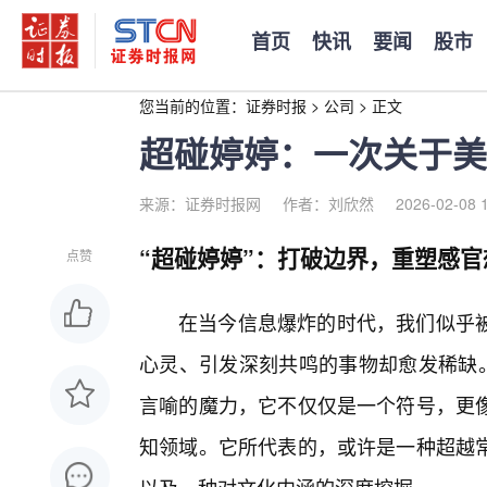
首页
快讯
要闻
股市
您当前的位置：
证券时报
>
公司
>
正文
超碰婷婷：一次关于美
来源：证券时报网
作者：刘欣然
2026-02-08 
“超碰婷婷”：打破边界，重塑感官
点赞
在当今信息爆炸的时代，我们似乎
心灵、引发深刻共鸣的事物却愈发稀缺。
言喻的魔力，它不仅仅是一个符号，更
知领域。它所代表的，或许是一种超越