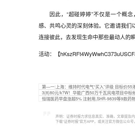
因此，“超碰婷婷”不仅是一个概
感、共鸣心灵的深刻体验。它邀请我们
连接彼此，去发现生命中那些最动人的
活动：【
hKszRFt4WyWwhC373uUSCF
第—一:上海：维持时代电气“买入”评级 目标价55
3{8}80元/k?W！华能广西50万千瓦风电项目中
恒瑞医药早盘涨超5% 注射用,SHR-9839等9款
声明：证券时报力求信息真实、准确，文章提及内
下载“证券时报”官方APP，或关注官方微信公众