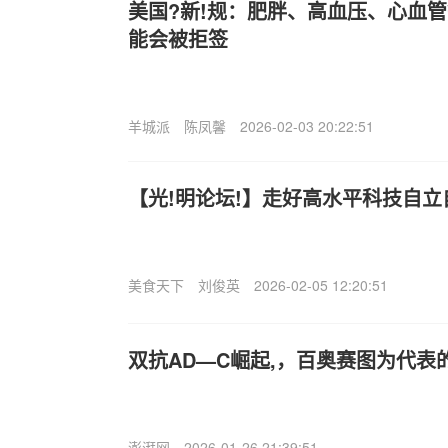
美国?新!规：肥胖、高血压、心血
能会被拒签
羊城派
陈凤馨
2026-02-03 20:22:51
【光!明论坛!】走好高水平科技自立
美食天下
刘俊英
2026-02-05 12:20:51
双抗AD—C崛起,，百奥赛图为代表的中
澎湃网
2026-01-26 21:39:51